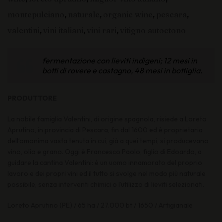
montepulciano
,
naturale
,
organic wine
,
pescara
,
valentini
,
vini italiani
,
vini rari
,
vitigno autoctono
fermentazione con lieviti indigeni; 12 mesi in
botti di rovere e castagno, 48 mesi in bottiglia.
PRODUTTORE
La nobile famiglia Valentini, di origine spagnola, risiede a Loreto
Aprutino, in provincia di Pescara, fin dal 1600 ed è proprietaria
dell’omonima vasta tenuta in cui, già a quei tempi, si producevano
vino, olio e grano. Oggi è Francesco Paolo, figlio di Edoardo, a
guidare la cantina Valentini: è un uomo innamorato del proprio
lavoro e dei propri vini ed il tutto si svolge nel modo più naturale
possibile, senza interventi chimici o l’utilizzo di lieviti selezionati.
Loreto Aprutino (PE) / 65 ha / 27.000 bt / 1650 / Artigianale