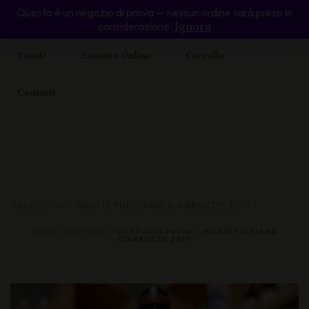
Questo è un negozio di prova — nessun ordine sarà preso in
Home
Il Cabernet Voltaire
Piccolo Ristoro
considerazione.
Ignora
Eventi
Enoteca Online
Carrello
Contatti
VALENTINI – MONTEPULCIANO D’ABRUZZO 2017
HOME
»
ENOTECA ONLINE
»
VALENTINI – MONTEPULCIANO
D’ABRUZZO 2017