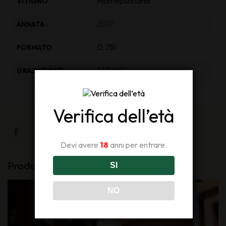
Montepulciano
VITIGNO
2017
ANNATA
0, 75l
FORMATO
14% Vol
GRADAZIONE
Verifica dell’età
Devi avere
18
anni per entrare.
Prodotti Correlati
SI
NO