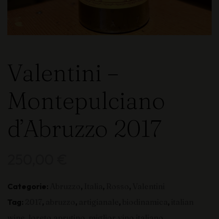
Valentini –
Montepulciano
d’Abruzzo 2017
250,00
€
Categorie:
Abruzzo
,
Italia
,
Rosso
,
Valentini
Tag:
2017
,
abruzzo
,
artigianale
,
biodinamica
,
italian
wine
,
loreto aprutino
,
miglior vino italiano
,