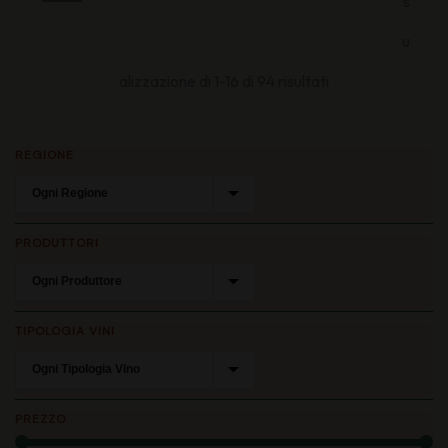
s
u
Ordina
alizzazione di 1-16 di 94 risultati
in
REGIONE
base
al
più
PRODUTTORI
recente
TIPOLOGIA VINI
PREZZO