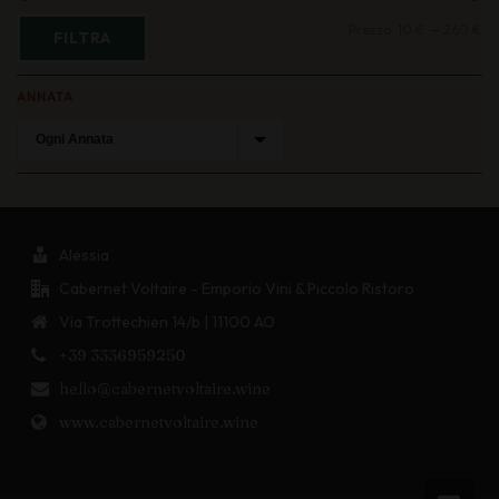
Pr
Pr
Prezzo:
10 €
—
260 €
FILTRA
Mi
Ma
ANNATA
Alessia
Cabernet Voltaire - Emporio Vini & Piccolo Ristoro
Via Trottechien 14/b | 11100 AO
+39 3336959250
hello@cabernetvoltaire.wine
www.cabernetvoltaire.wine