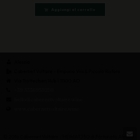
Aggiungi al carrello
Alessia
Cabernet Voltaire - Emporio Vini & Piccolo Ristoro
Via Trottechien 14/b | 11100 AO
+39 3336959250
hello@cabernetvoltaire.wine
www.cabernetvoltaire.wine
© 2016 Cabernet Voltaire - HEIMAT750 di Fortunato Alessia -