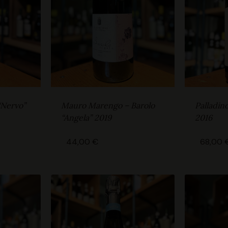
“Nervo”
Mauro Marengo – Barolo
Palladin
“Angela” 2019
2016
44,00
€
68,00