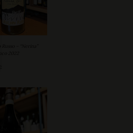
 Russo – “Nerina”
nco 2022
€