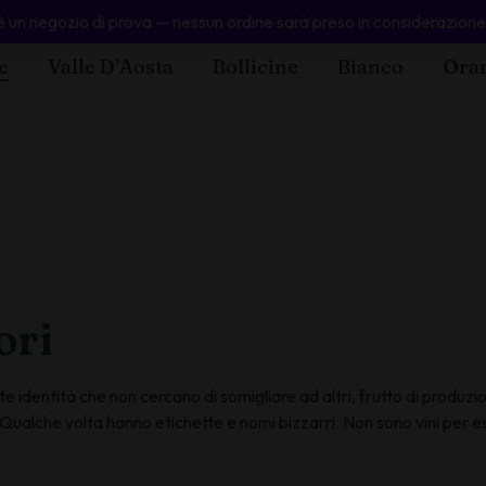
 un negozio di prova — nessun ordine sarà preso in considerazione
e
Valle D’Aosta
Bollicine
Bianco
Oran
ori
forte identità che non cercano di somigliare ad altri, frutto di prod
i. Qualche volta hanno etichette e nomi bizzarri. Non sono vini per e