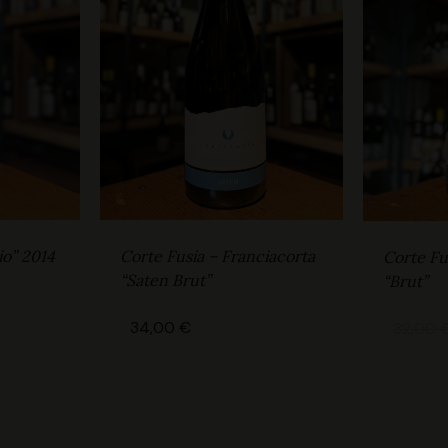
io” 2014
Corte Fusia – Franciacorta
Corte Fu
“Saten Brut”
“Brut”
34,00
€
32,00