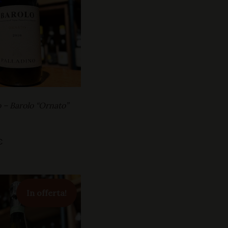
o – Barolo “Ornato”
€
In offerta!