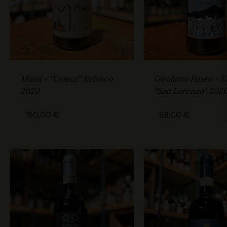
Miani – “Cossut” Refosco
Girolamo Russo – E
2020
“San Lorenzo” 202
160,00
€
68,00
€