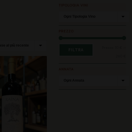
TIPOLOGIA VINI
PREZZO
Pre
Pre
Prezzo:
10 €
—
FILTRA
Min
Ma
260 €
ANNATA