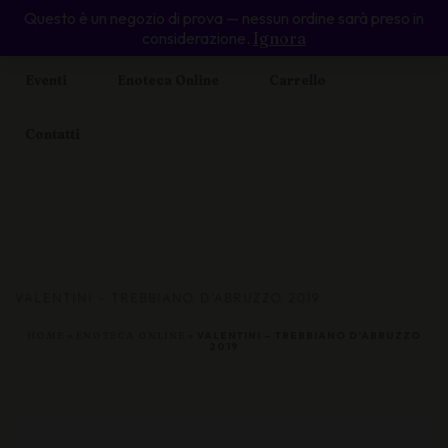
Questo è un negozio di prova — nessun ordine sarà preso in
Home
Il Cabernet Voltaire
Piccolo Ristoro
considerazione.
Ignora
Eventi
Enoteca Online
Carrello
Contatti
VALENTINI – TREBBIANO D’ABRUZZO 2019
HOME
»
ENOTECA ONLINE
»
VALENTINI – TREBBIANO D’ABRUZZO
2019