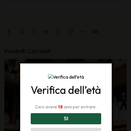
Prodotti Correlati
Verifica dell’età
Devi avere
18
anni per entrare.
SI