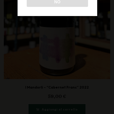
NO
I Mandorli – “Cabernet Franc” 2022
59,00
€
Aggiungi al carrello