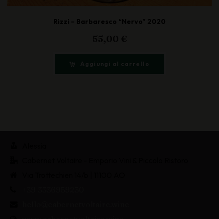
Rizzi – Barbaresco “Nervo” 2020
55,00
€
Aggiungi al carrello
Alessia
Cabernet Voltaire - Emporio Vini & Piccolo Ristoro
Via Trottechien 14/b | 11100 AO
+39 3336959250
hello@cabernetvoltaire.wine