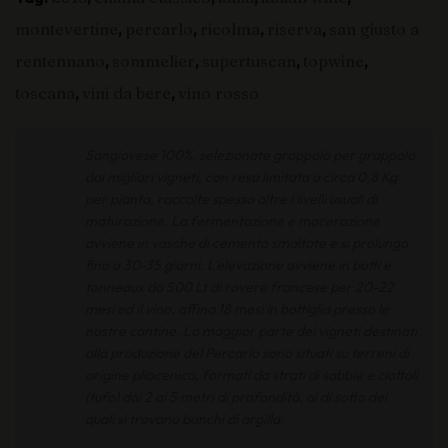
montevertine
,
percarlo
,
ricolma
,
riserva
,
san giusto a
rentennano
,
sommelier
,
supertuscan
,
topwine
,
toscana
,
vini da bere
,
vino rosso
Sangiovese 100%, selezionate grappolo per grappolo
dai migliori vigneti, con resa limitata a circa 0,8 Kg
per pianta, raccolte spesso oltre i livelli usuali di
maturazione. La fermentazione e macerazione
avviene in vasche di cemento smaltate e si prolunga
fino a 30-35 giorni. L’elevazione avviene in botti e
tonneaux da 500 Lt di rovere francese per 20-22
mesi ed il vino, affina 18 mesi in bottiglia presso le
nostre cantine. La maggior parte dei vigneti destinati
alla produzione del Percarlo sono situati su terreni di
origine pliocenica, formati da strati di sabbie e ciottoli
(tufo) dai 2 ai 5 metri di profondità, al di sotto dei
quali si trovano banchi di argilla.