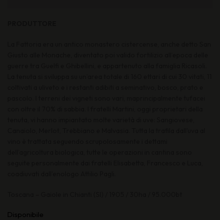
PRODUTTORE
La Fattoria era un antico monastero cistercense, anche detto San
Giusto alle Monache, diventato poi valido fortilizio all’epoca delle
guerre tra Guelfi e Ghibellini, e appartenuto alla famiglia Ricasoli.
La tenuta si sviluppa su un’area totale di 160 ettari di cui 30 vitati, 11
coltivati a uliveto e i restanti adibiti a seminativo, bosco, prato e
pascolo. I terreni dei vigneti sono vari, maprincipalmente tufacei
con oltre il 70% di sabbia. I fratelli Martini, oggi proprietari della
tenuta, vi hanno impiantato molte varietà di uve: Sangiovese,
Canaiolo, Merlot, Trebbiano e Malvasia. Tutta la trafila dall’uva al
vino è trattata seguendo scrupolosamente i dettami
dell’agricoltura biologica, tutte le operazioni in cantina sono
seguite personalmente dai fratelli Elisabetta, Francesco e Luca,
coadiuvati dall’enologo Attilio Pagli.
Toscana – Gaiole in Chianti (SI) / 1905 / 30ha / 95.000bt
Disponibile