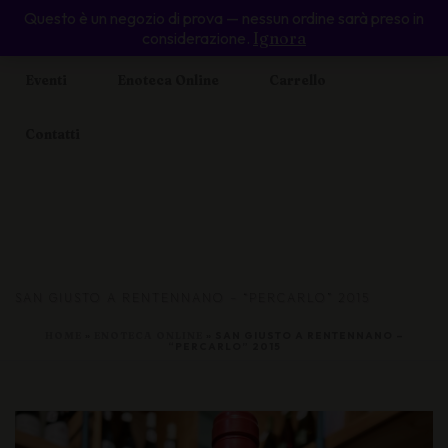
Questo è un negozio di prova — nessun ordine sarà preso in
Home
Il Cabernet Voltaire
Piccolo Ristoro
considerazione.
Ignora
Eventi
Enoteca Online
Carrello
Contatti
SAN GIUSTO A RENTENNANO – “PERCARLO” 2015
HOME
»
ENOTECA ONLINE
»
SAN GIUSTO A RENTENNANO –
“PERCARLO” 2015