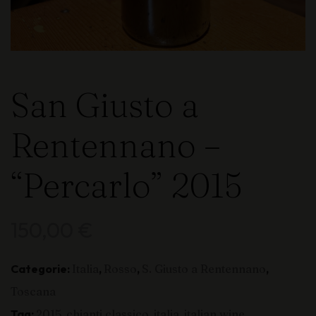
San Giusto a
Rentennano –
“Percarlo” 2015
150,00
€
Categorie:
Italia
,
Rosso
,
S. Giusto a Rentennano
,
Toscana
Tag:
2015
,
chianti classico
,
italia
,
italian wine
,