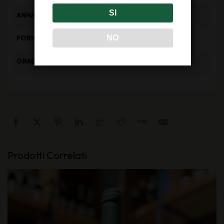
SI
2015
ANNATA
0, 75l
NO
FORMATO
15% Vol
GRADAZIONE
Prodotti Correlati