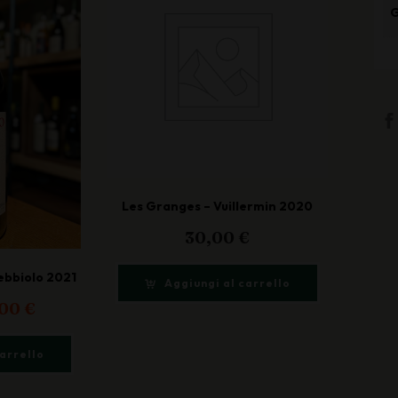
Les Granges – Vuillermin 2020
30,00
€
ebbiolo 2021
Aggiungi al carrello
Il
,00
€
zzo
prezzo
ginale
attuale
carrello
:
è:
00 €.
24,00 €.