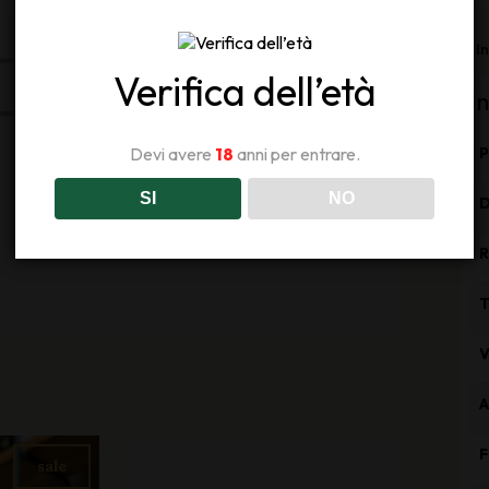
I
Verifica dell’età
I
Devi avere
18
anni per entrare.
SI
NO
T
V
sale