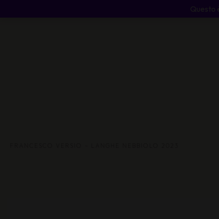
Questo è
Home
Il Cabernet Vol
FRANCESCO VERSIO – LANGHE NEBBIOLO 2023