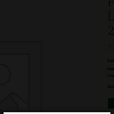
F
L
2
3
Cat
Mar
Dis
Qu