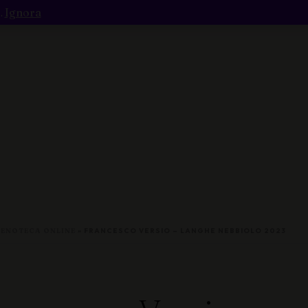
.
Ignora
Carrello
Contatti
»
ENOTECA ONLINE
»
FRANCESCO VERSIO – LANGHE NEBBIOLO 2023