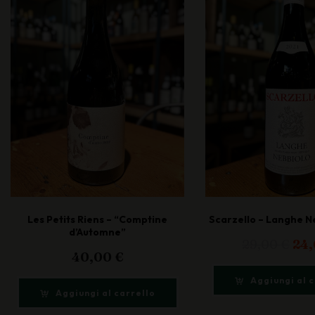
Les Petits Riens – “Comptine
Scarzello – Langhe N
d’Automne”
Il
29,00
€
24
40,00
€
pre
ori
Aggiungi al 
era
Aggiungi al carrello
29,