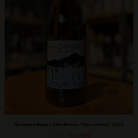
Girolamo Russo – Etna Bianco “San Lorenzo” 2022
Il
Il
77,00
€
75,00
€