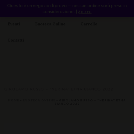
Questo è un negozio di prova — nessun ordine sarà preso in
Home
Il Cabernet Voltaire
Piccolo Ristoro
considerazione.
Ignora
Eventi
Enoteca Online
Carrello
Contatti
GIROLAMO RUSSO – “NERINA” ETNA BIANCO 2022
HOME
»
ENOTECA ONLINE
»
GIROLAMO RUSSO – “NERINA” ETNA
BIANCO 2022