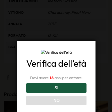
Metodo Classico
TIPOLOGIA VINO
Chardonnay, Pinot Nero
VITIGNO
2015
ANNATA
0, 75l
FORMATO
12, 5% Vol
GRADAZIONE
Verifica dell’età
Devi avere
18
anni per entrare.
SI
Prodotti Correlati
NO
sale