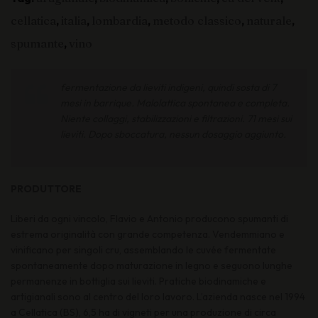
cellatica
,
italia
,
lombardia
,
metodo classico
,
naturale
,
spumante
,
vino
fermentazione da lieviti indigeni, quindi sosta di 7
mesi in barrique. Malolattica spontanea e completa.
Niente collaggi, stabilizzazioni e filtrazioni. 71 mesi sui
lieviti. Dopo sboccatura, nessun dosaggio aggiunto.
PRODUTTORE
Liberi da ogni vincolo, Flavio e Antonio producono spumanti di
estrema originalità con grande competenza. Vendemmiano e
vinificano per singoli cru, assemblando le cuvée fermentate
spontaneamente dopo maturazione in legno e seguono lunghe
permanenze in bottiglia sui lieviti. Pratiche biodinamiche e
artigianali sono al centro del loro lavoro. L’azienda nasce nel 1994
a Cellatica (BS), 6,5 ha di vigneti per una produzione di circa