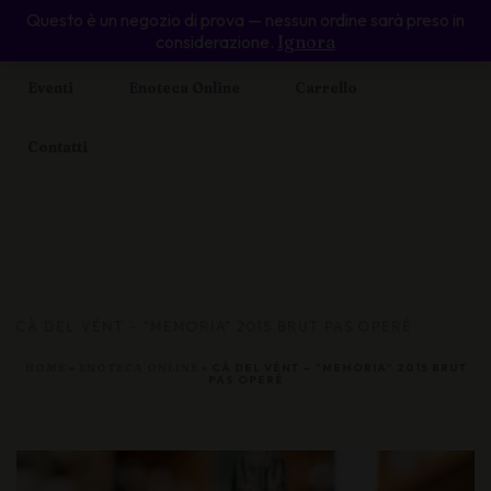
Questo è un negozio di prova — nessun ordine sarà preso in
Home
Il Cabernet Voltaire
Piccolo Ristoro
considerazione.
Ignora
Eventi
Enoteca Online
Carrello
Contatti
CÀ DEL VÉNT – “MEMORIA” 2015 BRUT PAS OPERÉ
HOME
»
ENOTECA ONLINE
»
CÀ DEL VÉNT – “MEMORIA” 2015 BRUT
PAS OPERÉ