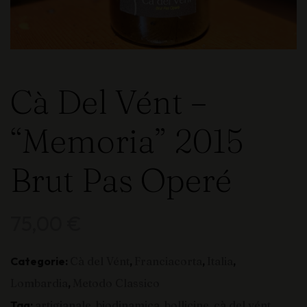
Cà Del Vént –
“Memoria” 2015
Brut Pas Operé
75,00
€
Categorie:
Cà del Vént
,
Franciacorta
,
Italia
,
Lombardia
,
Metodo Classico
Tag:
artigianale
,
biodinamica
,
bollicine
,
cà del vént
,