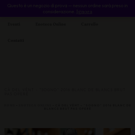
Questo è un negozio di prova — nessun ordine sarà preso in
Home
Il Cabernet Voltaire
Piccolo Ristoro
considerazione.
Ignora
Eventi
Enoteca Online
Carrello
Contatti
CÀ DEL VÉNT – “SOGNO” 2016 BLANC DE BLANCS BRUT
PAS OPERÉ
HOME
»
ENOTECA ONLINE
»
CÀ DEL VÉNT – “SOGNO” 2016 BLANC DE
BLANCS BRUT PAS OPERÉ