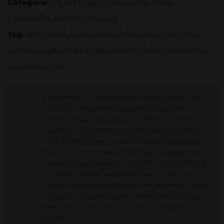
Categorie:
Cà del Vént
,
Franciacorta
,
Italia
,
Lombardia
,
Metodo Classico
Tag:
artigianale
,
biodinamica
,
bollicine
,
cà del vént
,
cellatica
,
italia
,
lombardia
,
metodo classico
,
naturale
,
spumante
,
vino
Fermentato con lieviti indigeni, quindi sosta di 7 mesi
in barrique. Malolattica spontanea e completa.
Niente collaggi, stabilizzazioni e filtrazioni. Presa di
spuma con zucchero d’uva e affinamento in bottiglia
sui lieviti per 66 mesi. La nostra migliore espressione
dello Chardonnay realizzata ad oggi. Degorgement e
nessun dosaggio aggiunto. “la 2016 è una
dei BdB più
incredibili realizzati dall’azienda sino ad ora; mix di
finezza e freschezza tipiche dei vini da annate fredde
e di corpo e concentrazione, eredità della riduzione
delle rese dovute ai due fenomeni grandigeni di
giugno”