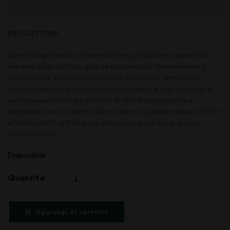
PRODUTTORE
Liberi da ogni vincolo, Flavio e Antonio producono spumanti di
estrema originalità con grande competenza. Vendemmiano e
vinificano per singoli cru, assemblando le cuvée fermentate
spontaneamente dopo maturazione in legno e seguono lunghe
permanenze in bottiglia sui lieviti. Pratiche biodinamiche e
artigianali sono al centro del loro lavoro. L’azienda nasce nel 1994
a Cellatica (BS), 6,5 ha di vigneti per una produzione di circa
25.000bt/anno.
Disponibile
Quantità
Aggiungi al carrello