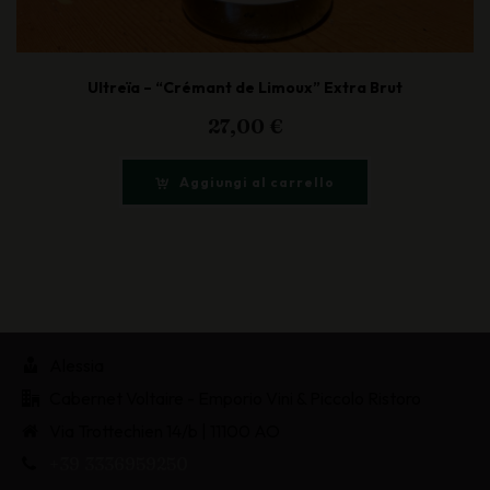
Ultreïa – “Crémant de Limoux” Extra Brut
27,00
€
Aggiungi al carrello
Alessia
Cabernet Voltaire - Emporio Vini & Piccolo Ristoro
Via Trottechien 14/b | 11100 AO
+39 3336959250