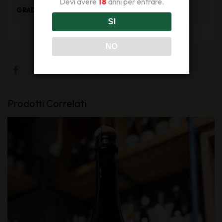
Devi avere
18
anni per entrare.
12, 5% Vol
GRADAZIONE
SI
NO
Prodotti Correlati