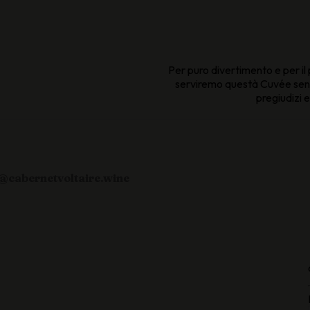
Per puro divertimento e per il 
serviremo questà Cuvée senza
pregiudizi e
@cabernetvoltaire.win
e