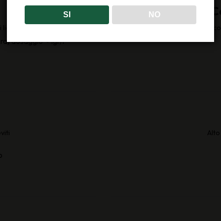
C
SI
NO
ieviti
Lambrusco 
ra) dosaggio < 1gr/l
iti
Alto
o