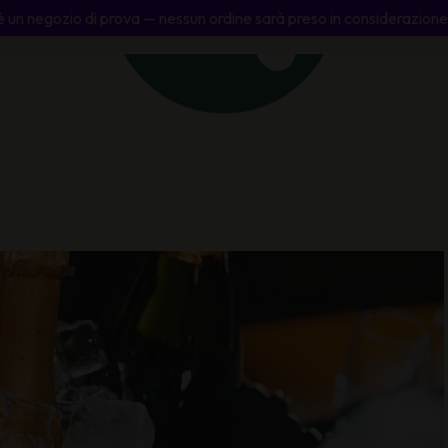
 un negozio di prova — nessun ordine sarà preso in considerazione
taire
Piccolo Ristoro
Eventi
Enoteca Online