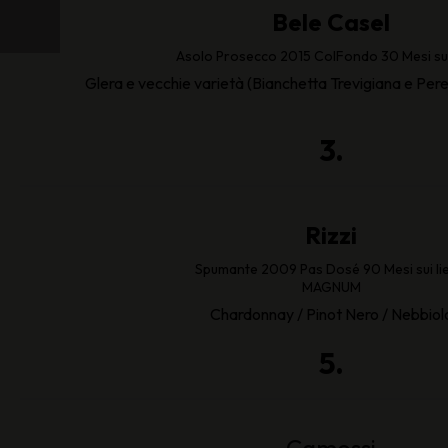
Bele Casel
Asolo Prosecco 2015 ColFondo 30 Mesi sui l
Glera e vecchie varietà (Bianchetta Trevigiana e Pere
3.
Rizzi
Spumante 2009 Pas Dosé 90 Mesi sui liev
MAGNUM
Chardonnay / Pinot Nero / Nebbiol
5.