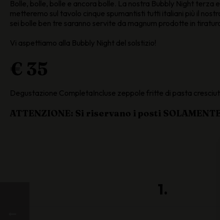
Bolle, bolle, bolle e ancora bolle. La nostra Bubbly Night terza e
metteremo sul tavolo cinque spumantisti tutti italiani più il nost
sei bolle ben tre saranno servite da magnum prodotte in tiratura
Vi aspettiamo alla Bubbly Night del solstizio!
€ 35
Degustazione CompletaIncluse zeppole fritte di pasta cresciuta n
ATTENZIONE: Si riservano i posti SOLAMEN
1.