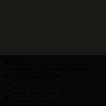
Alessia
Cabernet Voltaire - Emporio Vini & Piccolo Ristoro
Via Trottechien 14/b | 11100 AO
+39 3336959250
hello@cabernetvoltaire.wine
www.cabernetvoltaire.wine