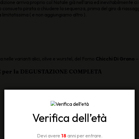
dizione arriva proprio col Natale già nell’aria ed inevitabilmente ci
ro consueto pirata a chiudere la sequenza, prima del giro di riassaggi
 limitatissima ( e non aggiungiamo altro ).
elle varianti alici, olive e wurstel, del Forno
Chicchi Di Grano
–
TE per la DEGUSTAZIONE COMPLETA
Vini in Assaggio
Verifica dell’età
Devi avere
18
anni per entrare.