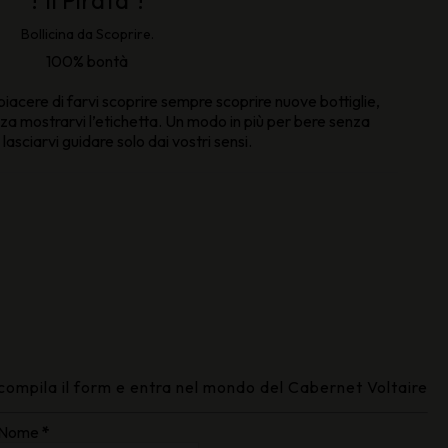
? Il Pirata ?
Bollicina da Scoprire.
100% bontà
piacere di farvi scoprire sempre scoprire nuove bottiglie,
 mostrarvi l’etichetta. Un modo in più per bere senza
 lasciarvi guidare solo dai vostri sensi.
compila il form e entra nel mondo del Cabernet Voltaire
Nome
*