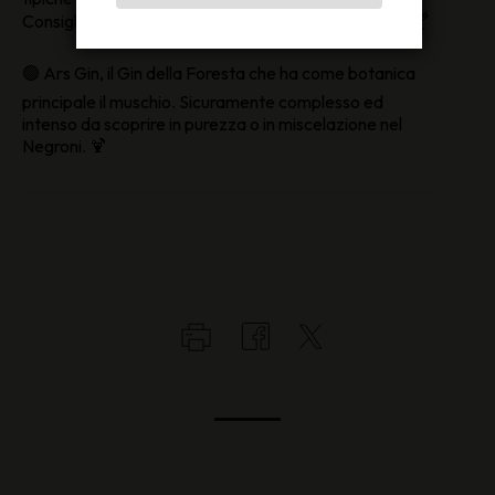
Consigliato puro, perfetto per il Gin Tonic o il Martini 🍸
🟢 Ars Gin, il Gin della Foresta che ha come botanica
principale il muschio. Sicuramente complesso ed
intenso da scoprire in purezza o in miscelazione nel
Negroni. 🍹