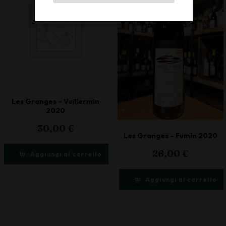
Les Granges – Vuillermin
2020
30,00
€
Les Granges – Fumin 2020
26,00
€
Aggiungi al carrello
Aggiungi al carrello