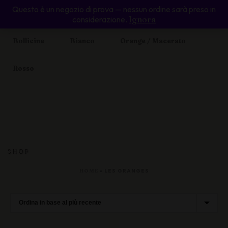
Questo è un negozio di prova — nessun ordine sarà preso in
Home
Enoteca Online
Valle d’Aosta
considerazione.
Ignora
Bollicine
Bianco
Orange / Macerato
Rosso
SHOP
HOME
»
LES GRANGES