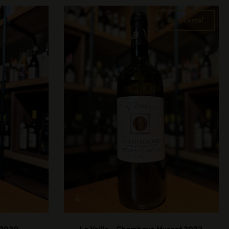
In offerta!
 2020
La Vrille – Chambave Muscat 2022