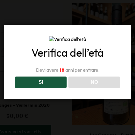
Verifica dell’età
Devi avere
18
anni per entrare.
SI
NO
anges – Vuillermin 2020
30,00
€
Aggiungi al carrello
Les Granges – Fumin