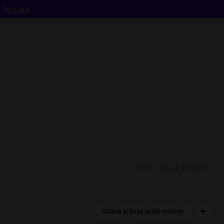
.
Ignora
e / Macerato
Rosso
HOME
»
VALLE D'AOSTA