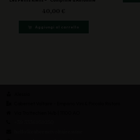
40,00
€
Aggiungi al carrello
Alessia
Cabernet Voltaire - Emporio Vini & Piccolo Ristoro
Via Trottechien 14/b | 11100 AO
+39 3336959250
hello@cabernetvoltaire.wine