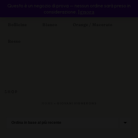
Questo è un negozio di prova — nessun ordine sarà preso in
Home
Enoteca Online
Valle d’Aosta
considerazione.
Ignora
Bollicine
Bianco
Orange / Macerato
Rosso
SHOP
HOME
»
GIOVANI VIGNERONS