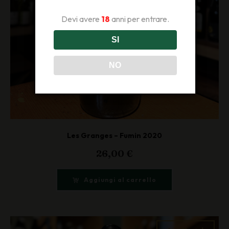
Devi avere
18
anni per entrare.
SI
NO
Les Granges – Fumin 2020
26,00
€
Aggiungi al carrello