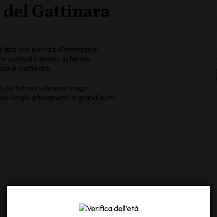
 del Gattinara
è tipo che punta sull’immagine,
 conta è il lavoro, in ferrea
ura di Gattinara.
 su terreni vulcanici magri,
con lunghi affinamenti in grandi botti