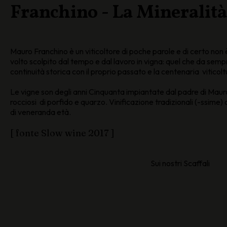
Franchino - La Mineralità
Mauro Franchino è un viticoltore di poche parole e di certo non 
volto scolpito dal tempo e dal lavoro in vigna: quel che da sempre
continuità storica con il proprio passato e la centenaria viticolt
Le vigne son degli anni Cinquanta impiantate dal padre di Mauro,
rocciosi di porfido e quarzo. Vinificazione tradizionali (-ssime) 
di veneranda età.
[ fonte Slow wine 2017 ]
Sui nostri Scaffali