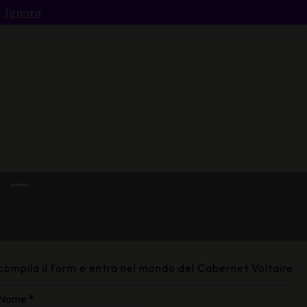
.
Ignora
Carrello
Contatti
 –
compila il form e entra nel mondo del Cabernet Voltaire
Nome
*