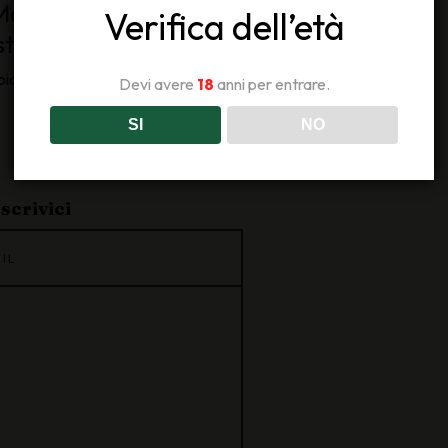
Mauro Franchino
Verifica dell’età
te della Sesia 2015
piacevole. Con spiccata bevibilità.
Devi avere
18
anni per entrare.
SI
NO
scrivici