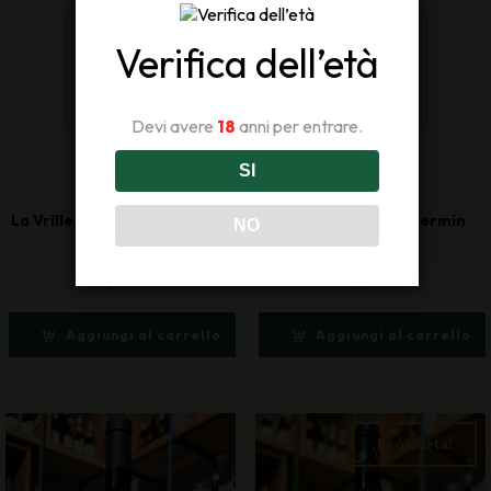
Verifica dell’età
Devi avere
18
anni per entrare.
SI
La Vrille – Chambave Muscat
Les Granges – Vuillermin
NO
2022
2020
23,00
€
30,00
€
Aggiungi al carrello
Aggiungi al carrello
In offerta!