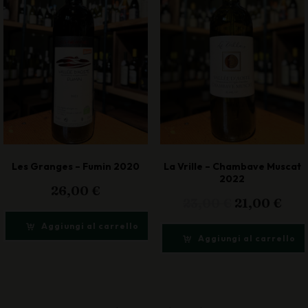
Les Granges – Fumin 2020
La Vrille – Chambave Muscat
2022
26,00
€
Il
Il
23,00
€
21,00
€
prezzo
pre
Aggiungi al carrello
originale
attu
Aggiungi al carrello
era:
è:
23,00 €.
21,0