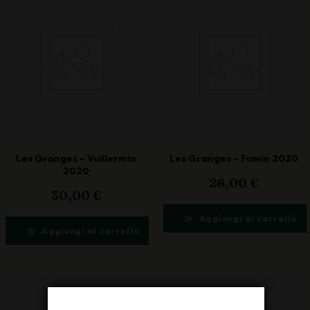
Les Granges – Vuillermin
Les Granges – Fumin 2020
2020
26,00
€
30,00
€
Aggiungi al carrello
Aggiungi al carrello