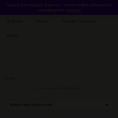
Questo è un negozio di prova — nessun ordine sarà preso in
Home
Enoteca Online
Valle d’Aosta
considerazione.
Ignora
Bollicine
Bianco
Orange / Macerato
Rosso
SHOP
HOME
»
VALLE D'AOSTA DOC