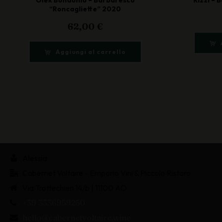
“Roncagliette” 2020
62,00
€
Aggiungi al carrello
Alessia
Cabernet Voltaire - Emporio Vini & Piccolo Ristoro
Via Trottechien 14/b | 11100 AO
+39 3336959250
hello@cabernetvoltaire.wine