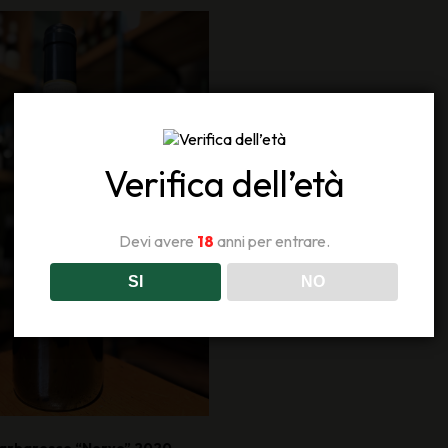
Verifica dell’età
Devi avere
18
anni per entrare.
SI
NO
 Barbaresco “Nervo” 2020