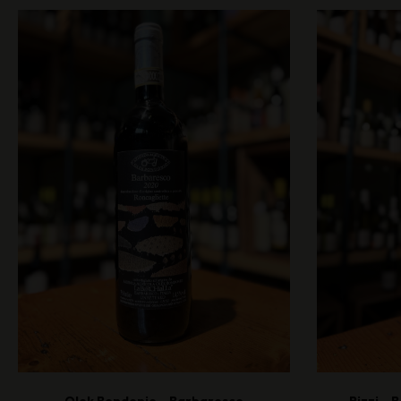
Rizzi –
Olek Bondonio – Barbaresco