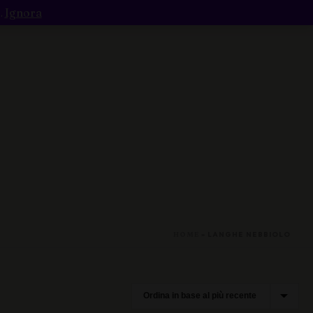
.
Ignora
e / Macerato
Rosso
HOME
»
LANGHE NEBBIOLO