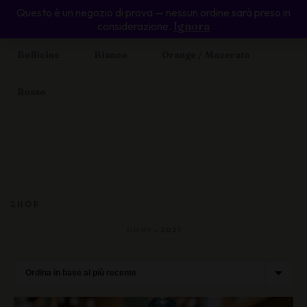
Questo è un negozio di prova — nessun ordine sarà preso in
Home
Enoteca Online
Valle d’Aosta
considerazione.
Ignora
Bollicine
Bianco
Orange / Macerato
Rosso
SHOP
HOME
»
2021