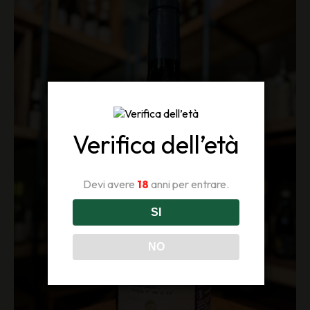
Verifica dell’età
Devi avere
18
anni per entrare.
SI
NO