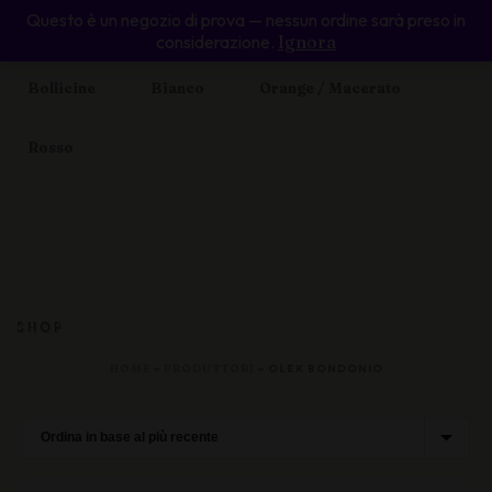
Questo è un negozio di prova — nessun ordine sarà preso in
Home
Enoteca Online
Valle d’Aosta
considerazione.
Ignora
Bollicine
Bianco
Orange / Macerato
Rosso
SHOP
HOME
»
PRODUTTORI
»
OLEK BONDONIO