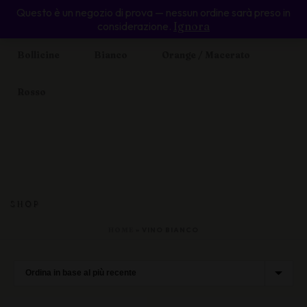
Questo è un negozio di prova — nessun ordine sarà preso in
Home
Enoteca Online
Valle d’Aosta
considerazione.
Ignora
Bollicine
Bianco
Orange / Macerato
Rosso
SHOP
HOME
»
VINO BIANCO