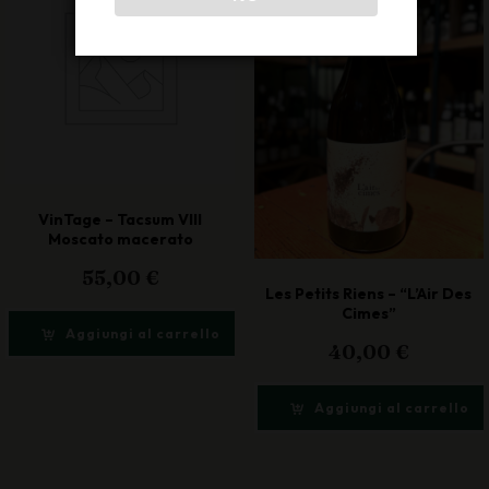
VinTage – Tacsum VIII
Moscato macerato
55,00
€
Les Petits Riens – “L’Air Des
Cimes”
Aggiungi al carrello
40,00
€
Aggiungi al carrello