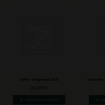
Sette – Grignolino 2021
Scarzello 
24,00
€
Aggiungi al carrello
Ag