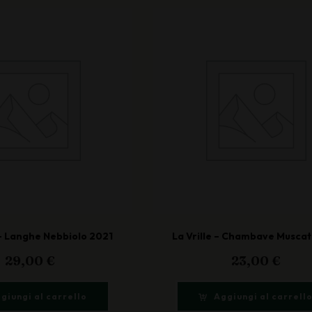
– Langhe Nebbiolo 2021
La Vrille – Chambave Musca
29,00
€
23,00
€
giungi al carrello
Aggiungi al carrell