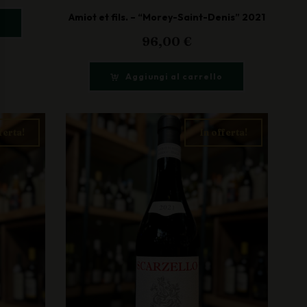
Amiot et fils. – “Morey-Saint-Denis” 2021
o
96,00
€
Aggiungi al carrello
ferta!
In offerta!