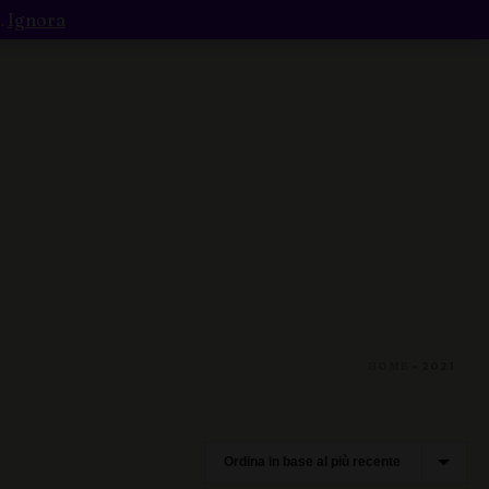
.
Ignora
e / Macerato
Rosso
HOME
»
2021