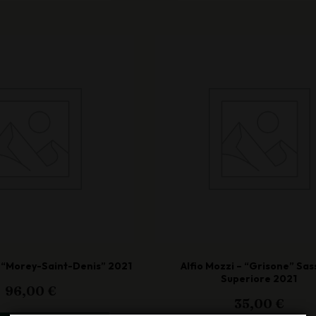
 – “Morey-Saint-Denis” 2021
Alfio Mozzi – “Grisone” Sas
Superiore 2021
96,00
€
35,00
€