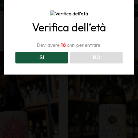
giungi al carrello
Aggiungi al carrell
Verifica dell’età
Devi avere
18
anni per entrare.
SI
NO
In offerta!
In of